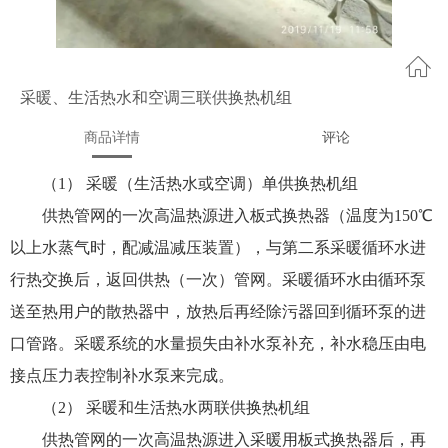
采暖、生活热水和空调三联供换热机组
商品详情
评论
（
1
）
采暖（生活热水或空调）
单供
换热机组
供热管网的一次高温热源进入板式换热器（温度为
150
℃
以上水蒸气时，配减温减压装置），与第二系采暖循环水进
行热交换后，返回供热（一次）管网。采暖循环水由循环泵
送至热用户的散热器中，放热后再经除污器回到循环泵的进
口管路。采暖系统的水量损失由补水泵补充，补水稳压由电
接点压力表控制补水泵来完成。
（
2
）
采暖和生活热水两联供换热机组
供热管网的一次高温热源进入采暖用板式换热器后，再